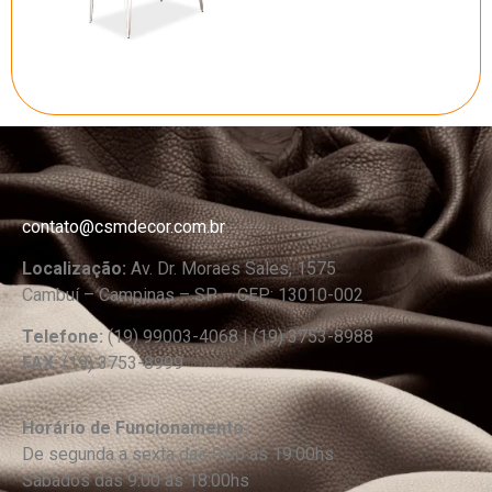
contato@csmdecor.com.br
Localização:
Av. Dr. Moraes Sales, 1575
Cambuí – Campinas – SP – CEP: 13010-002
Telefone:
(19) 99003-4068 | (19) 3753-8988
FAX:
(19) 3753-8999
Horário de Funcionamento:
De segunda a sexta das 9:00 as 19:00hs
Sábados das 9:00 as 18:00hs