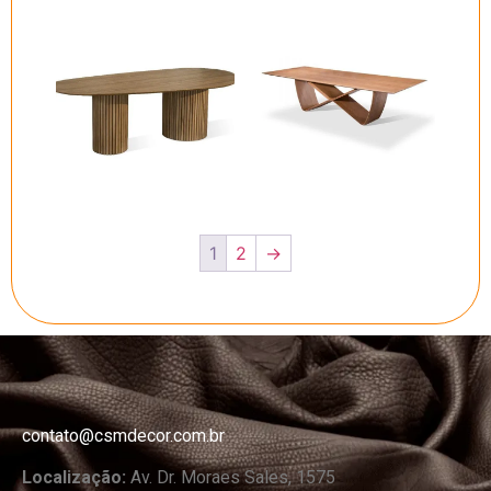
1
2
→
contato@csmdecor.com.br
Localização:
Av. Dr. Moraes Sales, 1575