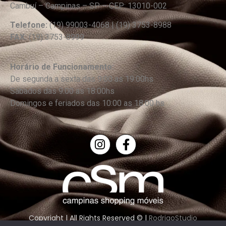
Cambuí – Campinas – SP – CEP: 13010-002
Telefone:
(19) 99003-4068 | (19) 3753-8988
FAX:
(19) 3753-8999
Horário de Funcionamento:
De segunda a sexta das 9:00 as 19:00hs
Sábados das 9:00 as 18:00hs
Domingos e feriados das 10:00 as 18:00 hs
Copyright | All Rights Reserved © |
RodrigoStudio