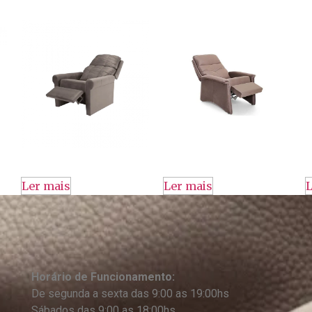
Ler mais
Ler mais
L
Horário de Funcionamento:
De segunda a sexta das 9:00 as 19:00hs
Sábados das 9:00 as 18:00hs