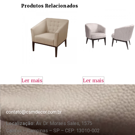
Produtos Relacionados
Ler mais
Ler mais
contato@csmdecor.com.br
Localização:
Av. Dr. Moraes Sales, 1575
Cambuí – Campinas – SP – CEP: 13010-002