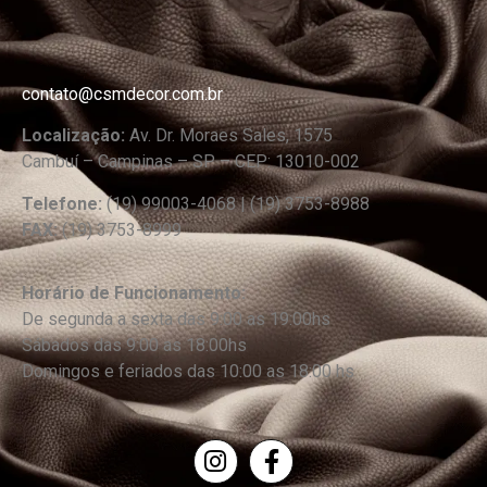
contato@csmdecor.com.br
Localização:
Av. Dr. Moraes Sales, 1575
Cambuí – Campinas – SP – CEP: 13010-002
Telefone:
(19) 99003-4068 | (19) 3753-8988
FAX:
(19) 3753-8999
Horário de Funcionamento:
De segunda a sexta das 9:00 as 19:00hs
Sábados das 9:00 as 18:00hs
Domingos e feriados das 10:00 as 18:00 hs