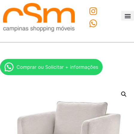
O C
Fale
Comprar ou Solicitar + informações