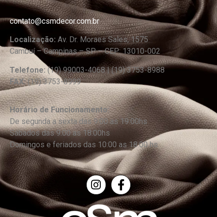
contato@csmdecor.com.br
Localização:
Av. Dr. Moraes Sales, 1575
Cambuí – Campinas – SP – CEP: 13010-002
Telefone:
(19) 99003-4068 | (19) 3753-8988
FAX:
(19) 3753-8999
Horário de Funcionamento:
De segunda a sexta das 9:00 as 19:00hs
Sábados das 9:00 as 18:00hs
Domingos e feriados das 10:00 as 18:00 hs