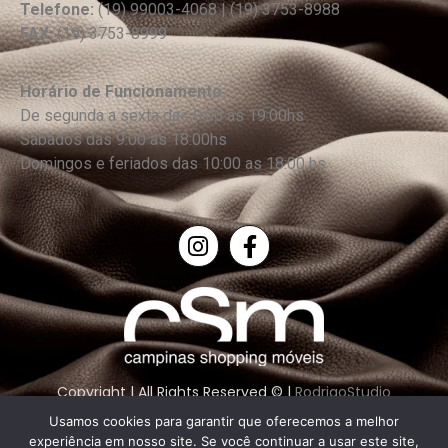
Telefone:
(19) 99003-4068 | (19) 3753-8988
FAX:
(19) 3753-8999
Horário de Funcionamento:
De segunda a sexta das 9:00 as 19:00hs
Sábados das 9:00 as 18:00hs
Domingos e feriados das 10:00 as 18:00 hs
Copyright | All Rights Reserved © |
RodrigoStudio
Usamos cookies para garantir que oferecemos a melhor
experiência em nosso site. Se você continuar a usar este site,