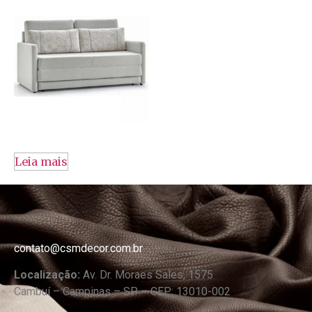
Leia mais
contato@csmdecor.com.br
Localização:
Av. Dr. Moraes Sales, 1575
Cambuí – Campinas – SP – CEP: 13010-002