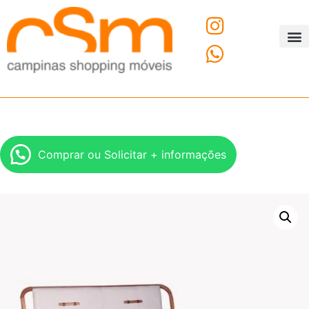
O C
Fale
Comprar ou Solicitar + informações