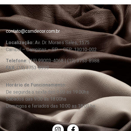
contato@csmdecor.com.br
Localização:
Av. Dr. Moraes Sales, 1575
Cambuí – Campinas – SP – CEP: 13010-002
Telefone:
(19) 99003-4068 | (19) 3753-8988
FAX:
(19) 3753-8999
Horário de Funcionamento:
De segunda a sexta das 9:00 as 19:00hs
Sábados das 9:00 as 18:00hs
Domingos e feriados das 10:00 as 18:00 hs