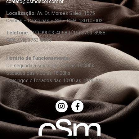
contato@csmdecor.com.br
Localização:
Av. Dr. Moraes Sales, 1575
Cambuí – Campinas – SP – CEP: 13010-002
Telefone:
(19) 99003-4068 | (19) 3753-8988
FAX:
(19) 3753-8999
Horário de Funcionamento:
De segunda a sexta das 9:00 as 19:00hs
Sábados das 9:00 as 18:00hs
Domingos e feriados das 10:00 as 18:00 hs