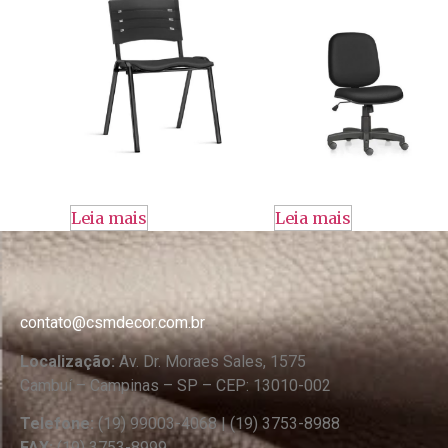
Leia mais
Leia mais
contato@csmdecor.com.br
Localização:
Av. Dr. Moraes Sales, 1575
Cambuí – Campinas – SP – CEP: 13010-002
Telefone:
(19) 99003-4068 | (19) 3753-8988
FAX:
(19) 3753-8999