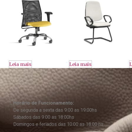
Leia mais
Leia mais
L
Horário de Funcionamento:
De segunda a sexta das 9:00 as 19:00hs
Sábados das 9:00 as 18:00hs
Domingos e feriados das 10:00 as 18:00 hs