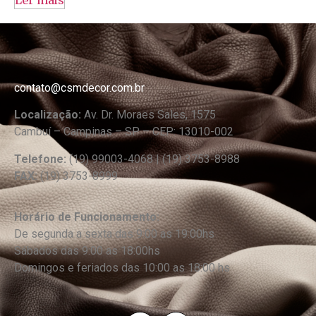
Ler mais
contato@csmdecor.com.br
Localização:
Av. Dr. Moraes Sales, 1575
Cambuí – Campinas – SP – CEP: 13010-002
Telefone:
(19) 99003-4068 | (19) 3753-8988
FAX:
(19) 3753-8999
Horário de Funcionamento:
De segunda a sexta das 9:00 as 19:00hs
Sábados das 9:00 as 18:00hs
Domingos e feriados das 10:00 as 18:00 hs