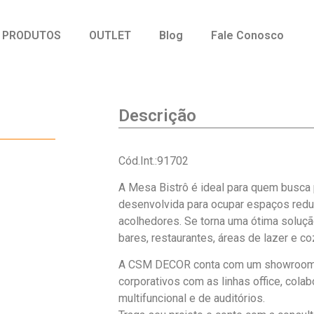
PRODUTOS
OUTLET
Blog
Fale Conosco
Descrição
Cód.Int.:91702
A Mesa Bistrô é ideal para quem busca p
desenvolvida para ocupar espaços redu
acolhedores. Se torna uma ótima soluçã
bares, restaurantes, áreas de lazer e c
A CSM DECOR conta com um showroom
corporativos com as linhas office, colabo
multifuncional e de auditórios.