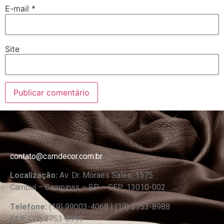
E-mail
*
Site
contato@csmdecor.com.br
Localização:
Av. Dr. Moraes Sales, 1575
Cambuí – Campinas – SP – CEP: 13010-002
Telefone:
(19) 99003-4068 | (19) 3753-8988
FAX:
(19) 3753-8999